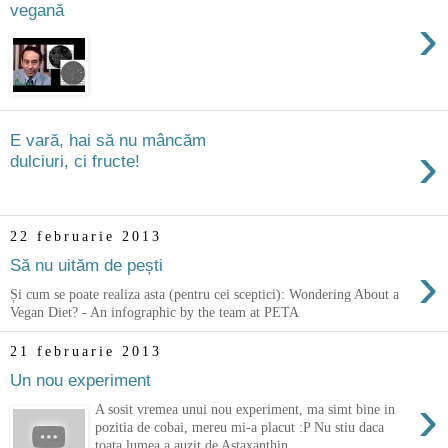
vegană
›
E vară, hai să nu mâncăm
›
dulciuri, ci fructe!
22 februarie 2013
›
Să nu uităm de pești
Și cum se poate realiza asta (pentru cei sceptici): Wondering About a
Vegan Diet? - An infographic by the team at PETA
21 februarie 2013
Un nou experiment
›
A sosit vremea unui nou experiment, ma simt bine in
pozitia de cobai, mereu mi-a placut :P Nu stiu daca
toata lumea a auzit de Astaxanthin...