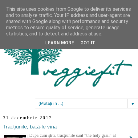
This site uses cookies from Google to deliver its services
and to analyze traffic. Your IP address and user-agent are
shared with Google along with performance and security
metrics to ensure quality of service, generate usage
statistics, and to detect and address abuse.
LEARN MORE
GOT IT
▼
31 decembrie 2017
Tracțiunile, bată-le vina
După cum știți, tracțiunile sunt ”the holy grail” al