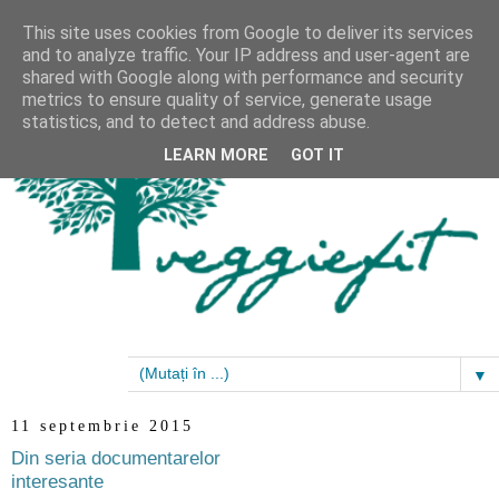
This site uses cookies from Google to deliver its services
and to analyze traffic. Your IP address and user-agent are
shared with Google along with performance and security
metrics to ensure quality of service, generate usage
statistics, and to detect and address abuse.
LEARN MORE
GOT IT
▼
11 septembrie 2015
Din seria documentarelor
interesante