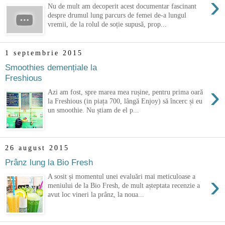
›
Nu de mult am decoperit acest documentar fascinant
despre drumul lung parcurs de femei de-a lungul
vremii, de la rolul de soție supusă, prop...
1 septembrie 2015
Smoothies demențiale la
Freshious
›
Azi am fost, spre marea mea rușine, pentru prima oară
la Freshious (in piața 700, lângă Enjoy) să încerc și eu
un smoothie. Nu știam de el p...
26 august 2015
Prânz lung la Bio Fresh
›
A sosit și momentul unei evaluări mai meticuloase a
meniului de la Bio Fresh, de mult așteptata recenzie a
avut loc vineri la prânz, la noua...