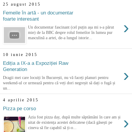
25 august 2015
Femeile în artă - un documentar
foarte interesant
›
Un documentar fascinant (cel puțin așa mi s-a părut
mie) de la BBC despre rolul femeilor în lumea pur
masculină a artei, de-a lungul istorie...
10 iunie 2015
Ediția a IX-a a Expoziției Raw
›
Generation
Dragii mei care locuiți în București, nu vă faceți planuri pentru
weekend-ul ce urmează pentru că veți dori negreșit să dați o fugă și
un...
4 aprilie 2015
Pizza pe corso
›
Azia fost pizza day, după multe săptămâni în care am și
uitat de existența acestei delicatese (dacă găsești pe
cineva să fie capabil să ți-o...