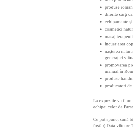
produse romaneș
diferite cărți 
echipamente și
cosmetici natur
masaj terapeuti
încurajarea cop
nașterea natura
generației viito
promovarea prod
manual în Rom
produse handmad
producatori de 
La expozitie va fi un 
echipei celor de Parad
Ce pot spune, sună bin
fost! :) Data viitoare