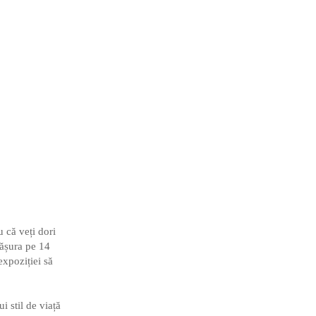
 că veți dori
fășura pe 14
expoziției să
i stil de viață