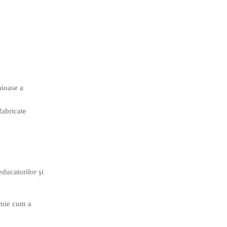
nioase a
fabricate
educatorilor și
i mie cum a