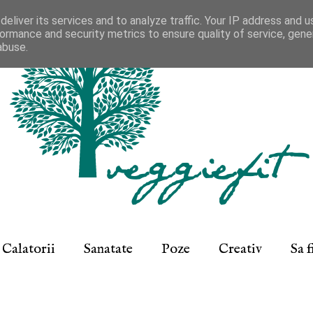
eliver its services and to analyze traffic. Your IP address and 
ormance and security metrics to ensure quality of service, gen
abuse.
Calatorii
Sanatate
Poze
Creativ
Sa 