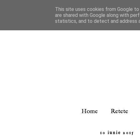
This site uses cookies from Google to d
are shared with Google along with perf
statistics, and to detect and address 
Home
Retete
10 iunie 2015