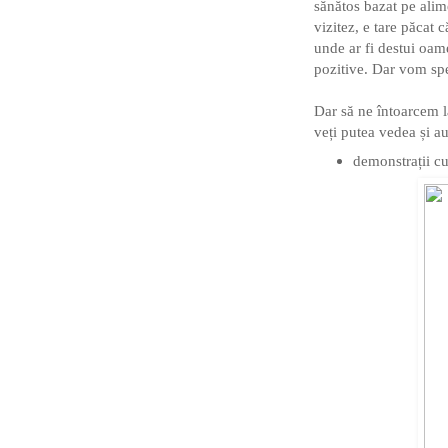
sănătos bazat pe alim
vizitez, e tare păcat 
unde ar fi destui oame
pozitive. Dar vom spe
Dar să ne întoarcem l
veți putea vedea și au
demonstrații c