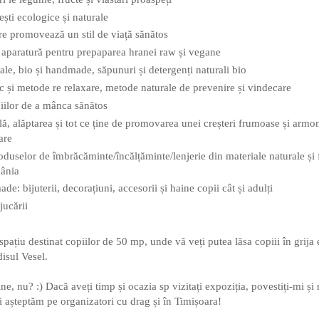
ti ecologice și naturale
care promovează un stil de viață sănătos
 aparatură pentru prepaparea hranei raw și vegane
ale, bio și handmade, săpunuri și detergenți naturali bio
c și metode re relaxare, metode naturale de prevenire și vindecare
iilor de a mânca sănătos
lă, alăptarea și tot ce ține de promovarea unei creșteri frumoase și armo
are
uselor de îmbrăcăminte/încălțăminte/lenjerie din materiale naturale și 
ânia
e: bijuterii, decorațiuni, accesorii și haine copii cât și adulți
jucării
spațiu destinat copiilor de 50 mp, unde vă veți putea lăsa copiii în grija 
isul Vesel.
e, nu? :) Dacă aveți timp și ocazia sp vizitați expoziția, povestiți-mi ș
 îi așteptăm pe organizatori cu drag și în Timișoara!