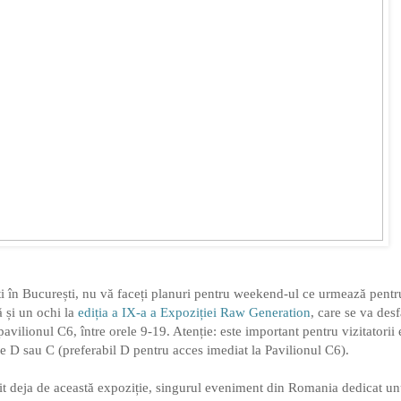
ți în București, nu vă faceți planuri pentru weekend-ul ce urmează pentru
ă și un ochi la
ediția a IX-a a Expoziției Raw Generation
, care se va des
vilionul C6, între orele 9-19. Atenție: este important pentru vizitatorii 
le D sau C (preferabil D pentru acces imediat la Pavilionul C6).
zit deja de această expoziție, singurul eveniment din Romania dedicat unu