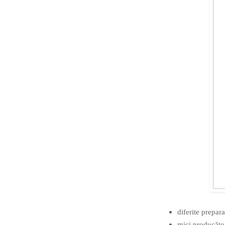
diferite prepar
mici producător