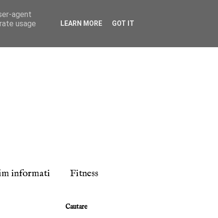
user-agent
erate usage
LEARN MORE
GOT IT
fim informati
Fitness
Cautare