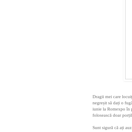
Dragii mei care locui
negreșit să dați o fug
iunie la Romexpo în pa
folosească doar porți
Sunt sigură că ați au