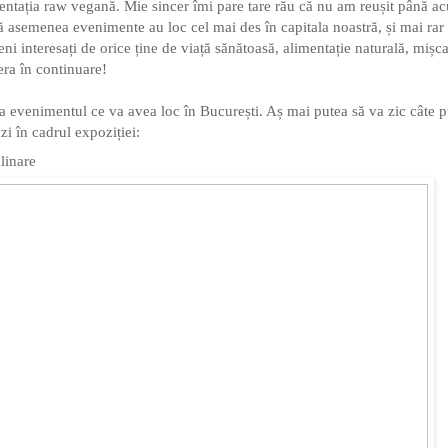
entația raw vegană. Mie sincer îmi pare tare rău că nu am reușit până a
că asemenea evenimente au loc cel mai des în capitala noastră, și mai rar 
ni interesați de orice ține de viață sănătoasă, alimentație naturală, mișc
ra în continuare!
a evenimentul ce va avea loc în București. Aș mai putea să va zic câte p
zi în cadrul expoziției:
ulinare