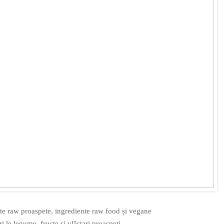
ate raw proaspete, ingrediente raw food și vegane
i le legume, fructe și vlăstari proaspeți