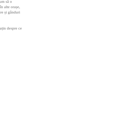
cum să o
în alte orașe,
are și gânduri
uțin despre ce