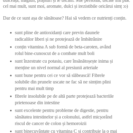
dulceață, magiun, prajituri și le uscăm. Mie personal, uscate îmi plac
cel mai mult, sunt moi, aromate, dulci și irezistibile oricărui simț :o)
Dar de ce sunt așa de sănătoase? Hai să vedem ce nutrienți conțin.
sunt pline de antioxidanți care previn daunele
radicalilor liberi și ne protejează de îmbătrânire
conțin vitamina A sub formă de beta-caroten, având
rolul bine-cunoscut de a combate mult boli
sunt înzestrate cu potasiu, care însănătoșește inima și
menține un nivel normal al presiunii arteriale
sunt bune pentru cei ce vor să slăbească! Fibrele
solubile din prunele uscate ne fac să ne simțim plini
pentru mai mult timp
fibrele insolubile pe de altă parte protejează bacteriile
prietenoase din intestine
sunt excelente pentru probleme de digestie, pentru
sănătatea intestinelor și a colonului, astfel micșorând
riscul de cancer de colon și hemoroizii
sunt binecuvântate cu vitamina C și contribuie la o mai