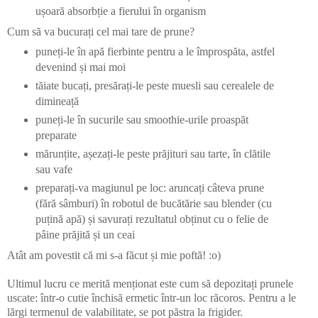
ușoară absorbție a fierului în organism
Cum să va bucurați cel mai tare de prune?
puneți-le în apă fierbinte pentru a le împrospăta, astfel
devenind și mai moi
tăiate bucați, presărați-le peste muesli sau cerealele de
dimineață
puneți-le în sucurile sau smoothie-urile proaspăt
preparate
mărunțite, așezați-le peste prăjituri sau tarte, în clătile
sau vafe
preparați-va magiunul pe loc: aruncați câteva prune
(fără sâmburi) în robotul de bucătărie sau blender (cu
puțină apă) și savurați rezultatul obținut cu o felie de
pâine prăjită și un ceai
Atât am povestit că mi s-a făcut și mie poftă! :o)
Ultimul lucru ce merită menționat este cum să depozitați prunele
uscate: într-o cutie închisă ermetic într-un loc răcoros. Pentru a le
lărgi termenul de valabilitate, se pot păstra la frigider.