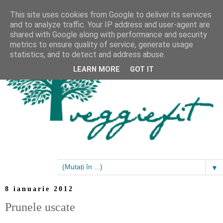
This site uses cookies from Google to deliver its services
and to analyze traffic. Your IP address and user-agent are
shared with Google along with performance and security
metrics to ensure quality of service, generate usage
statistics, and to detect and address abuse.
LEARN MORE
GOT IT
▼
8 ianuarie 2012
Prunele uscate