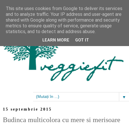
This site uses cookies from Google to deliver its services
and to analyze traffic. Your IP address and user-agent are
shared with Google along with performance and security
metrics to ensure quality of service, generate usage
statistics, and to detect and address abuse.
LEARN MORE
GOT IT
▼
15 septembrie 2015
Budinca multicolora cu mere si merisoare