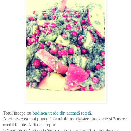
Totul începe cu
budinca verde din această rețetă.
Apoi peste ea mai puneți
1 cană de merișoare
proaspete și
3 mere
medii
feliate. Atât de simplu!
Vă garantez că vă veți sătura, energiza, vitaminiza, proteiniza și