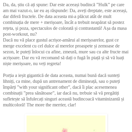
Da, da, știu că ați spune: Dar este aceeași budincă ”Hulk” pe care
am mai vazut-o, iar eu aș răspunde: Da, aveți dreptate, este aceeași,
dar diferă fructele. De data aceasta mi-a plăcut atât de mult
combinația de mere + merișoare, încât a trebuit neapărat să postez
rețeta, și poza, spectaculos de colorată și contrastantă! Așa da masa
post-workout, nu?
Dacă nu vă place gustul acrișor-amărui al merișoarelor, gust ce
merge excelent cu cel dulce al merelor proaspete și zemoase de
sezon, le puteți înlocui cu afine, zmeură, mure sau cu alte fructe mai
acrișoare. Dar eu vă recomand să dați o fugă în piață și să vă luați
niște merișoare, nu veți regreta!
Porția a ieșit gigantică de data aceasta, numai bună dacă sunteți
lihniți, ca mine, după un antrenament de dimineață, sau o puteți
împărți ”with your significant other”, dacă îi plac acesemenea
combinații ”prea sănătoase”, iar dacă nu, trebuie să vă pregătiți
sufletește să înfulecați singuri această budincoacă vitaminizantă și
multicoloră! The more the merrier, clar!