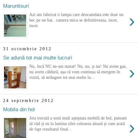
Maruntisuri
›
Azi am fabricat o lampa care deocamdata este doar un
bec pe un bat.. camera mica se definitiveaza, incet,
incet.
31 octombrie 2012
Se adună tot mai multe lucruri
›
Nu, încă NU ne-am mutat! Nu, nu, și nu! Nu avem gaz,
nu avem căldură, așa că vom continua să mergem în
vizită, să strângem tot mai multe lu...
24 septembrie 2012
Mobila din hol
Joia trecută a sosit mult așteptata mobilă de hol, puteam
›
să văd și eu la lumina zilei culoarea aleasă și cum arată
de fapt rezultatul final...