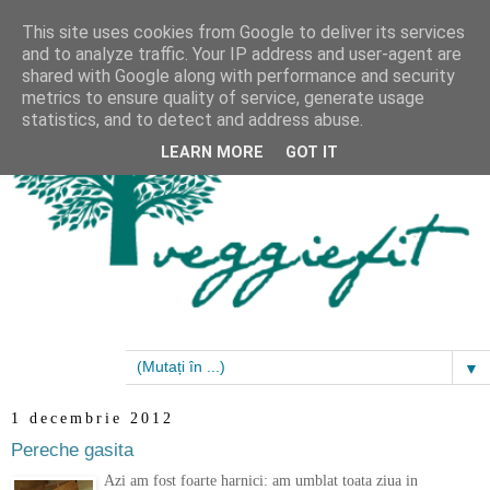
This site uses cookies from Google to deliver its services
and to analyze traffic. Your IP address and user-agent are
shared with Google along with performance and security
metrics to ensure quality of service, generate usage
statistics, and to detect and address abuse.
LEARN MORE
GOT IT
▼
1 decembrie 2012
Pereche gasita
Azi am fost foarte harnici: am umblat toata ziua in